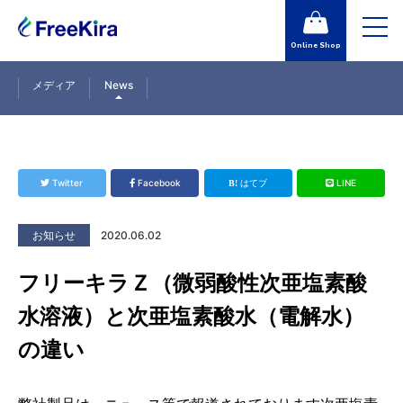
toggl
navig
Online Shop
メディア
News
Twitter
Facebook
はてブ
LINE
お知らせ
2020.06.02
フリーキラＺ（微弱酸性次亜塩素酸
水溶液）と次亜塩素酸水（電解水）
の違い