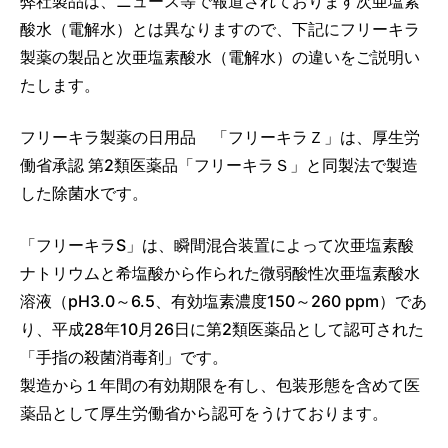
弊社製品は、ニュース等で報道されております次亜塩素
酸水（電解水）とは異なりますので、下記にフリーキラ
製薬の製品と次亜塩素酸水（電解水）の違いをご説明い
たします。
フリーキラ製薬の日用品
「フリーキラＺ」
は、
厚生労
働省承認 第2類医薬品「フリーキラＳ」
と同製法で製造
した除菌水です。
「フリーキラS」
は、瞬間混合装置によって次亜塩素酸
ナトリウムと希塩酸から作られた
微弱酸性次亜塩素酸水
溶液（pH3.0～6.5、有効塩素濃度150～260 ppm）
であ
り、平成28年10月26日に
第2類医薬品として認可された
「手指の殺菌消毒剤」
です。
製造から１年間の有効期限を有し、包装形態を含めて医
薬品として厚生労働省から認可をうけております。