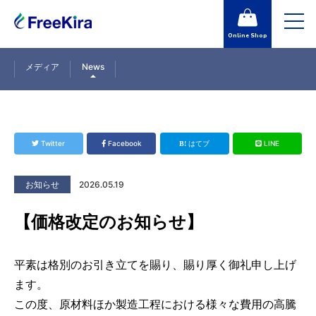
toggl
navig
Online Shop
メディア
News
Twitter
Facebook
はてブ
LINE
お知らせ
2026.05.19
【価格改定のお知らせ】
平素は格別のお引き立てを賜り、賜り厚く御礼申し上げ
ます。
この度、原材料ほか製造工程における様々な費用の高騰